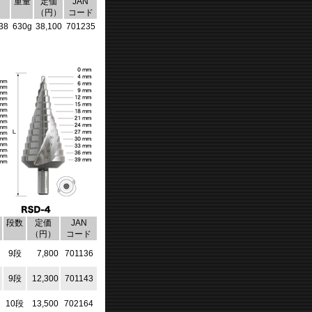
重量
定価
JAN
）
（円）
コード
38
630g
38,100
701235
段数
定価
JAN
（円）
コード
9段
7,800
701136
9段
12,300
701143
10段
13,500
702164