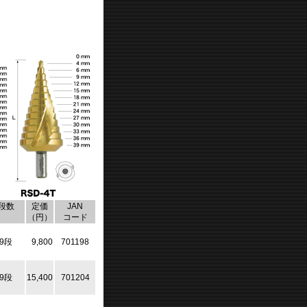
段数
定価
JAN
（円）
コード
9段
9,800
701198
9段
15,400
701204