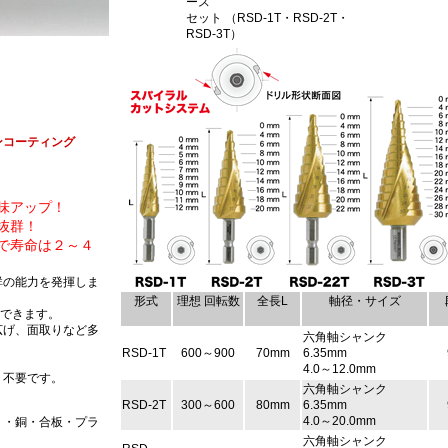
ース
セット （RSD-1T・RSD-2T・
RSD-3T）
ンコーティング
味アップ！
抜群！
で寿命は２～４
群の能力を発揮しま
形式
理想 回転数
全長L
軸径・サイズ
ができます。
広げ、面取りなど多
六角軸シャンク
RSD-1T
600～900
70mm
6.35mm
4.0～12.0mm
、不要です。
六角軸シャンク
RSD-2T
300～600
80mm
6.35mm
4.0～20.0mm
ミ・銅・合板・プラ
六角軸シャンク