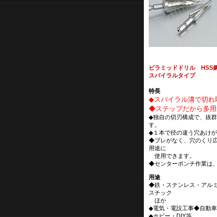
ピラミッドドリル HSS
スパイラルタイプ
特長
◆スパイラル溝で切れ
◆ステップだから多用
◆独自の切刃構成で、抜
す。
◆１本で径の違う穴あけ
◆ブレがなく、穴のくり
用途に
使用できます。
◆センターポンチ作業は
用途
◆鉄・ステンレス・アル
スチック
ほか
◆電気・電設工事◆自動
◆ホビー・DIY等