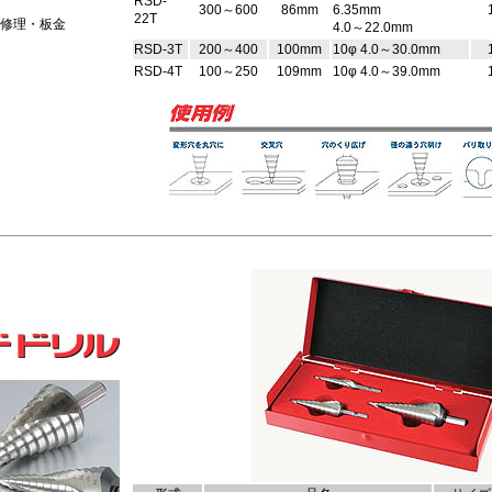
RSD-
300～600
86mm
6.35mm
22T
車修理・板金
4.0～22.0mm
RSD-3T
200～400
100mm
10φ 4.0～30.0mm
RSD-4T
100～250
109mm
10φ 4.0～39.0mm