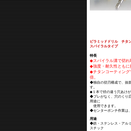
ピラミッドドリル チタ
スパイラルタイプ
特長
◆スパイラル溝で切れ
◆強度・耐久性ともに
◆チタンコーティング
倍。
◆独自の切刃構成で、抜
す。
◆１本で径の違う穴あけ
◆ブレがなく、穴のくり
用途に
使用できます。
◆センターポンチ作業は
用途
◆鉄・ステンレス・アル
スチック