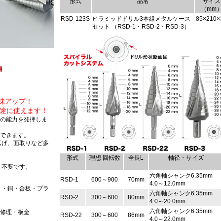
形式
品名
サイズ
（mm
RSD-123S
ピラミッドドリル3本組メタルケース
85×210×
セット （RSD-1・RSD-2・RSD-3）
鋼
味アップ！
途に使えます！
群の能力を発揮しま
ができます。
広げ、面取りなど多
形式
理想 回転数
全長L
軸径・サイズ
、不要です。
六角軸シャンク6.35mm
RSD-1
600～900
70mm
4.0～12.0mm
ミ・銅・合板・プラ
六角軸シャンク6.35mm
RSD-2
300～600
80mm
4.0～20.0mm
六角軸シャンク6.35mm
車修理・板金
RSD-22
300～600
86mm
4.0～22.0mm