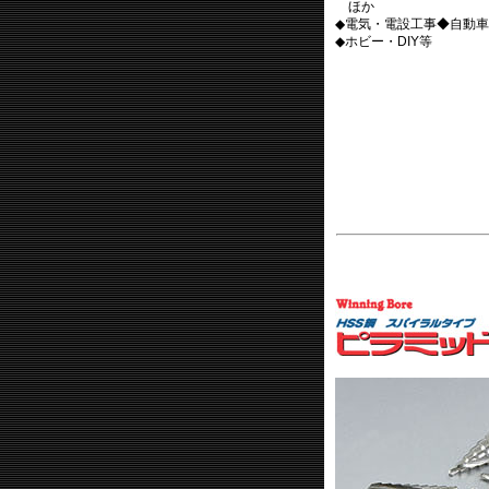
ほか
◆電気・電設工事◆自動
◆ホビー・DIY等