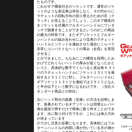
たものです。
これがギア構造付きのソケットです。通常のソケ
ットのような差込角は存在しなく、その代わりに
ラチェットの回転方向の切り替えのための爪（ク
ラッチ）が見えることでしょう。このギア構造付
きソケットを付属のフルターンハンドルにワンタ
ッチで脱着することができるというのがこの商品
の最大の特長です。またギアソケットとフルター
ンハンドルの組み合わせにより従来のラチェット
ハンドルとソケットを連結させた場合にくらべて
非常にコンパクトなヘッドの厚み（全高）を実現
させるこ
とができました。ちなみにこの構造を採用したお
かげでどれくらいヘッドの厚みが低くなったかと
いうと、具体的な数字でくらべると差込角９.５ミ
リのラチェットハンドルにソケット１３ミリを連
結すると５１ミリに対し、フルターンハンドルに
ギアソケット１３ミリを連結では２５ミリとなん
と半分以下という数字になるわけです。（当社ス
タンダード商品との対比）
次にヘッド部分の脱着（交換）の方法を説明しま
す。装着されているギアソケットは切替えレバー
側を親指で押すだけで簡単に取り外すことができ
ます。次に取り付け方ですが、これには挿入方向
が決まっています
ので少し注意が必要になります。具体的にはフル
ターンハンドルの内部に溝が付いている方の側か