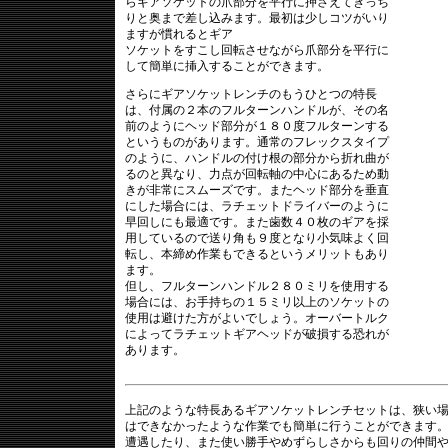
らギアソケットの爪部分を平行に押さえてきっち
りと奥まで差し込みます。最初は少しコツがいり
ますが慣れるとギア
ソケットをすこし回転させながら爪部分を平行に
して簡単に挿入することができます。
さらにギアソケットレンチのもうひとつの特長
は、付属の２本のフルターンハンドルが、その名
前のようにヘッド部分が１８０度フルターンする
というものがあります。通常のフレックスタイプ
のように、ハンドルの付け根の部分から折れ曲が
るのと異なり、力点が回転軸の中心にあるため動
きが非常にスムーズです。またヘッド部分を垂直
にした場合には、ラチェットドライバーのように
早回しにも最適です。また歯数４０枚のギアを採
用しているので送り角も９度となり小気味よく回
転し、本締め作業もできるというメリットもあり
ます。
但し、フルターンハンドル２８０ミリを使用する
場合には、お手持ちの１５ミリ以上のソケットの
使用は避けた方がよいでしょう。オーバートルク
によってラチェットギアヘッドが破損する恐れが
あります。
上記のような特長あるギアソケットレンチセットは、狭い
はできなかったような作業でも簡単に行うことができます
遭遇したり、また使い勝手やめずらしさからも回りの仲間