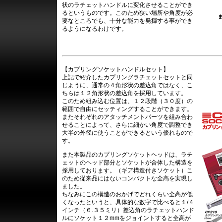
状のラチェットハンドルに変化させることができ
るというものです。このため狭い場所や角度が必
要なところでも、十分な能力を発揮する事ができ
るようになるわけです。
【カプリングソケットハンドルセット】
上記で紹介したカプリングラチェットセットと同
じように、通常の４角形状の差込角ではなく、こ
ちらは１２角形状の差込角を採用しています。
このため組み込む位置は、１２段階（３０度）の
範囲で自由にセッティングすることができます。
またそれぞれのアタッチメントパーツを組み合わ
せることによって、さらに細かい角度で調整でき
大半の外径に使うことができるという優れもので
す。
また本製品のカプリングソケットヘッドは、ラチ
ェットのヘッド部分とソケットが合体した構造を
採用しております。（ギア構造付きソケット）こ
のため従来品にはないコンパクトな全高を実現し
ました。
ちなみにこの構造のおかげでどれくらい全高が低
くなったというと、具体的な数字で比べると１/４
インチ（６.３５ミリ）差込角のラチェットハンド
ルにソケット１２mmをジョイントすると全高が