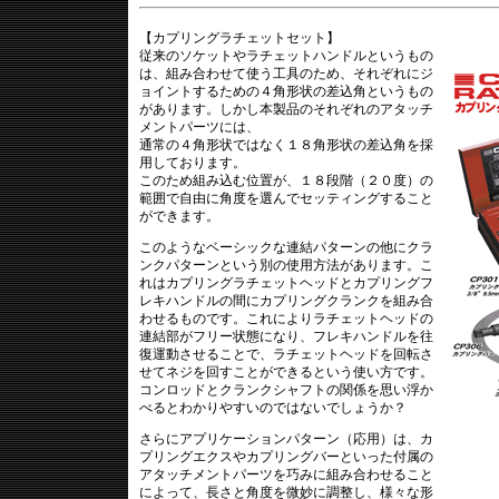
【カプリングラチェットセット】
従来のソケットやラチェットハンドルというもの
は、組み合わせて使う工具のため、それぞれにジ
ョイントするための４角形状の差込角というもの
があります。しかし本製品のそれぞれのアタッチ
メントパーツには、
通常の４角形状ではなく１８角形状の差込角を採
用しております。
このため組み込む位置が、１８段階（２０度）の
範囲で自由に角度を選んでセッティングすること
ができます。
このようなベーシックな連結パターンの他にクラ
ンクパターンという別の使用方法があります。こ
れはカプリングラチェットヘッドとカプリングフ
レキハンドルの間にカプリングクランクを組み合
わせるものです。これによりラチェットヘッドの
連結部がフリー状態になり、フレキハンドルを往
復運動させることで、ラチェットヘッドを回転さ
せてネジを回すことができるという使い方です。
コンロッドとクランクシャフトの関係を思い浮か
べるとわかりやすいのではないでしょうか？
さらにアプリケーションパターン（応用）は、カ
プリングエクスやカプリングバーといった付属の
アタッチメントパーツを巧みに組み合わせること
によって、長さと角度を微妙に調整し、様々な形