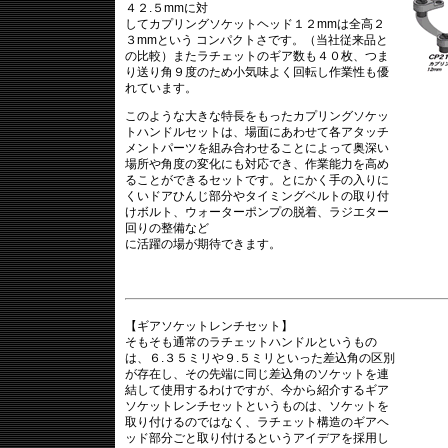
４２.５mmに対
してカプリングソケットヘッド１２mmは全高２
３mmという コンパクトさです。（当社従来品と
の比較）またラチェットのギア数も４０枚、つま
り送り角９度のため小気味よく回転し作業性も優
れています。
このような大きな特長をもったカプリングソケッ
トハンドルセットは、場面にあわせて各アタッチ
メントパーツを組み合わせることによって奥深い
場所や角度の変化にも対応でき、作業能力を高め
ることができるセットです。とにかく手の入りに
くいドアひんじ部分やタイミングベルトの取り付
けボルト、ウォーターポンプの脱着、ラジエター
回りの整備など
に活躍の場が期待できます。
【ギアソケットレンチセット】
そもそも通常のラチェットハンドルというもの
は、６.３５ミリや９.５ミリといった差込角の区別
が存在し、その先端に同じ差込角のソケットを連
結して使用するわけですが、今から紹介するギア
ソケットレンチセットというものは、ソケットを
取り付けるのではなく、ラチェット構造のギアヘ
ッド部分ごと取り付けるというアイデアを採用し