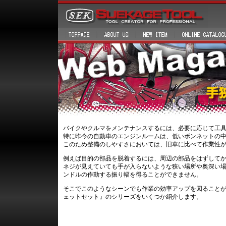
バイクやクルマをメンテナンスするには、必要に応じて工
特に昨今の自動車のエンジンルームは、低いボンネットの
このため整備のしやすさにおいては、旧車に比べて作業性
例えば目的の部品を脱着するには、周辺の部品をはずして
ネジが見えていても手が入らないような狭い場所や奥深い
ンドルの作動する振り幅を得ることができません。
そこでこのようなシーンでも作業の効率アップを図ること
ェットセット』のシリーズをいくつか紹介します。