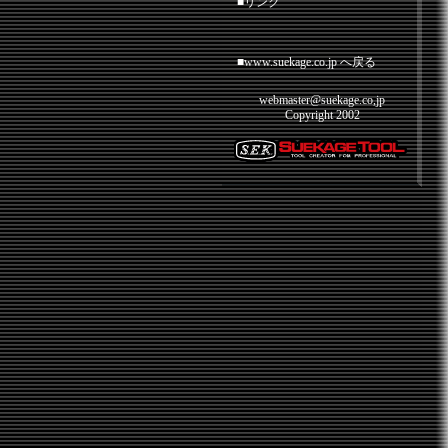
■リンク
■www.suekage.co.jp へ戻る
webmaster@suekage.co,jp
Copyright 2002