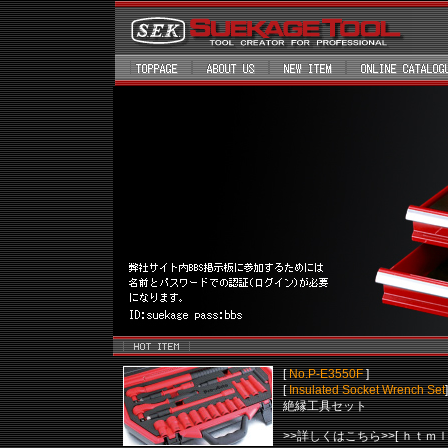
[
No.P-E3550F
]
[
Insulated Socket Wrench Set
]
絶縁工具セット
>>詳しくはこちら>>[ ｈｔｍｌ 