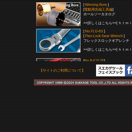
[
Winning Bore
]
[
電動用先端工具編
]
ホールソーカタログ
>>詳しくはこちら>>[ ｈｔｍｌ 
[
No.FLG-6S
]
[
Flex-Lock Gear Wrench
]
フレックスロックギアレンチ
>>詳しくはこちら>>
[ ｈｔｍｌ 
[
No.P-E317F
]
[
Insulated Socket Wrench Set
]
絶縁工具セット
【サイトのご利用について】
>>
詳しくはこちら>>[ ｈｔｍｌ 